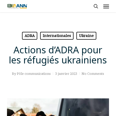
Skip
Men
to
search
main
content
ADRA
Internationales
Ukraine
Actions d’ADRA pour
les réfugiés ukrainiens
By
Pôle communications
3 janvier 2023
No Comments