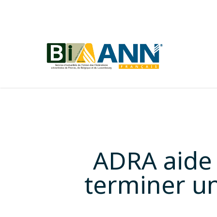
Skip
to
main
content
ADRA aide 
terminer u