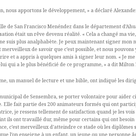
on, nous apportons le développement, » a déclaré Alexande
ille de San Francisco Menéndez dans le département d’Ahu
ion était un rêve devenu réalité. « Cela a changé ma vie,
 Je ne suis plus analphabète. Je peux maintenant signer mon
t merveilleux de savoir que c’est possible, et nous pouvons 
rire et a appris à quelques amis à signer leur nom. « Je me 
lui qui a le plus bénéficié de ce programme, » a dit Milton
e, un manuel de lecture et une bible, ont indiqué les dirige
municipal de Sensembra, se porter volontaire pour aider c
e. Elle fait partie des 200 animateurs formés qui ont part
rice, je ressens tellement de satisfaction quand je les vois
nt ils ont travaillé dur, même pour certains qui ont besoi
e, c’est merveilleux d’atteindre ce stade où les diplômes 
e l’on enseigne à un enfant, un jeune ou une personne âgée