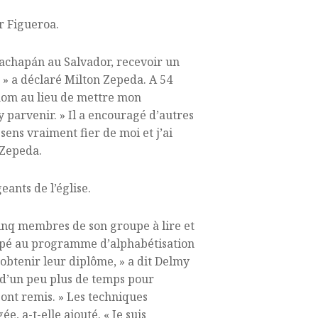
r Figueroa.
achapán au Salvador, recevoir un
 » a déclaré Milton Zepeda. A 54
 nom au lieu de mettre mon
y parvenir. » Il a encouragé d’autres
sens vraiment fier de moi et j’ai
 Zepeda.
ants de l’église.
inq membres de son groupe à lire et
icipé au programme d’alphabétisation
 obtenir leur diplôme, » a dit Delmy
n d’un peu plus de temps pour
sont remis. » Les techniques
, a-t-elle ajouté. « Je suis