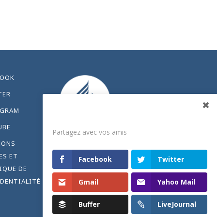
BOOK
TER
AGRAM
Partagez
UBE
Partagez avec vos amis
IONS
ES ET
Facebook
Twitter
IQUE DE
DENTIALITÉ
Gmail
Yahoo Mail
Buffer
LiveJournal