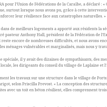
A pour l’Union de Fédérations de la Caraïbe, a déclaré : « 
, surtout lorsque nous avons pu, grâce à cette intervention
renforcer leur résilience face aux catastrophes naturelles. »
ans de meilleurs logements a apporté aux résidents la sécu
aré pasteur Anthony Hall, président de la Fédération de l’Es
 Il reste encore de nombreuses difficultés, et nous avons e
 les ménages vulnérables et marginalisés, mais nous y trava
e spéciale, il y avait des dizaines de sympathisants, des me
locale, les dirigeants du conseil du village de Laplaine et l
ent les travaux sur une structure dans le village de Port
rigot, selon Priscilla Prevost. « La conception des structur
uites avec un toit en béton résilient, elles comprennent tr