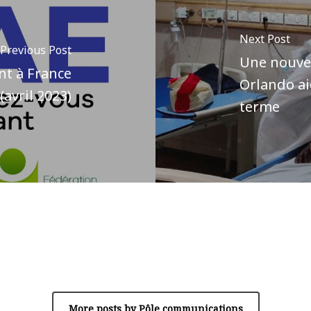
Next Post
Previous Post
Une nouvel
nt à France
Orlando ai
(avril 2023)
terme
Author
Pôle communications
More posts by Pôle communications