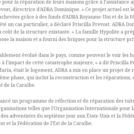
de pour la réparation de leurs maisons grâce à l’assistance
Prevost, directrice d’ADRA Dominique. « Ce projet actuel est
achevées grâce à des fonds d’ADRA Royaume-Uni et de la Fédé
 été un cas particulier, a déclaré Priscilla Prevost. ADRA D
coût de la structure existante. « La famille Hypolite a prép
pose la maison et a fourni des briques pour la structure pri
ablement évolué dans le pays, comme peuvent le voir les hab
à l’impact de cette catastrophe majeure, » a dit Priscilla P
Maria, était le logement, ADRA a mis en place un projet de r
sième phase, qui inclut la reconstruction et les réparations,
t de la Caraïbe.
ancé un programme de réfection et de réparation des toitu
ganisations telles que l’Organisation Internationale pour l
 des adventistes du septième jour aux États-Unis et la Fédé
nt et la Fédération de l’Est de la Caraïbe.