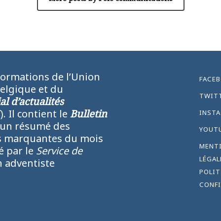
formations de l’Union
FACE
Belgique et du
TWIT
l d’actualités
N
). Il contient le
Bulletin
INST
 un résumé des
YOUT
lus marquantes du mois
MENT
ié par le
Service de
LÉGAL
 adventiste
POLIT
CONFI