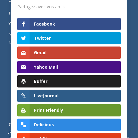
TWITTER
Partagez avec vos amis
INSTAGRAM
YOUTUBE
Facebook
MENTIONS LÉGALES ET POLITIQUE DE
Twitter
CONFIDENTIALITÉ
Gmail
Yahoo Mail
Buffer
LiveJournal
Print Friendly
Delicious
© 2026 Actualités adventistes. Église adventiste du septième
jour de France métropolitaine, de Belgique et du Luxembourg.