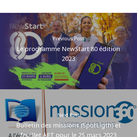
Previous Post
Le programme NewStart 80 édition
2023
Next Post
Bulletin des missions (SpotLigth) et
feuillet AET pour le 25 mars 2023