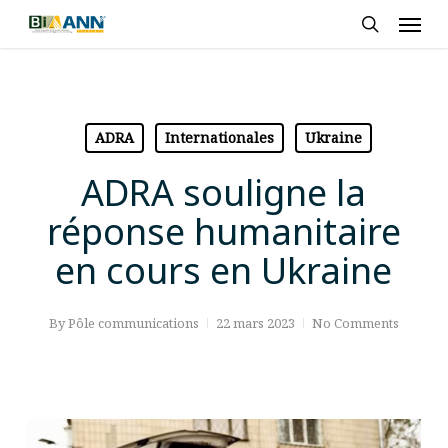
Skip
Men
to
search
main
content
ADRA
Internationales
Ukraine
ADRA souligne la
réponse humanitaire
en cours en Ukraine
By
Pôle communications
22 mars 2023
No Comments