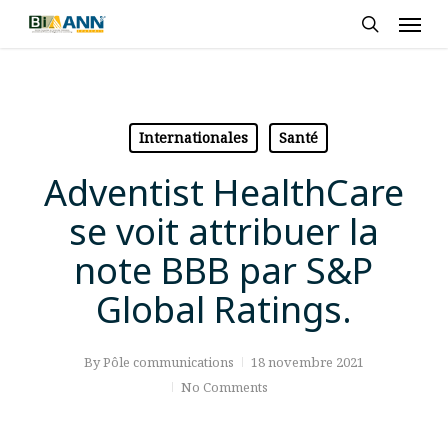
Skip
Men
to
search
main
content
Internationales
Santé
Adventist HealthCare
se voit attribuer la
note BBB par S&P
Global Ratings.
By
Pôle communications
18 novembre 2021
No Comments