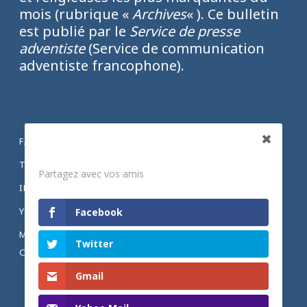
mois (rubrique «
Archives
« ). Ce bulletin
est publié par le
Service de presse
adventiste
(Service de communication
adventiste francophone).
FACEBOOK
Partagez
TWITTER
Partagez avec vos amis
INSTAGRAM
YOUTUBE
Facebook
MENTIONS LÉGALES ET POLITIQUE DE
Twitter
CONFIDENTIALITÉ
Gmail