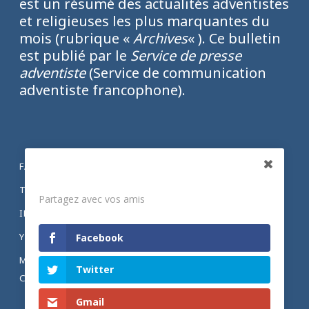
est un résumé des actualités adventistes
et religieuses les plus marquantes du
mois (rubrique «
Archives
« ). Ce bulletin
est publié par le
Service de presse
adventiste
(Service de communication
adventiste francophone).
FACEBOOK
Partagez
TWITTER
Partagez avec vos amis
INSTAGRAM
YOUTUBE
Facebook
MENTIONS LÉGALES ET POLITIQUE DE
Twitter
CONFIDENTIALITÉ
Gmail