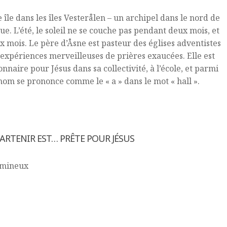
île dans les îles Vesterålen – un archipel dans le nord de
e. L’été, le soleil ne se couche pas pendant deux mois, et
ux mois. Le père d’Åsne est pasteur des églises adventistes
expériences merveilleuses de prières exaucées. Elle est
nnaire pour Jésus dans sa collectivité, à l’école, et parmi
 nom se prononce comme le « a » dans le mot « hall ».
PPARTENIR EST… PRÊTE POUR JÉSUS
lumineux