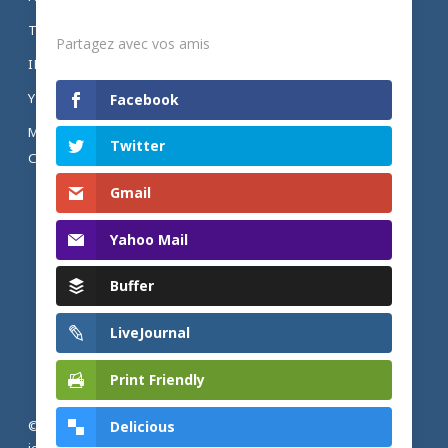
Partagez
TWITTER
Partagez avec vos amis
INSTAGRAM
YOUTUBE
Facebook
MENTIONS LÉGALES ET POLITIQUE DE
Twitter
CONFIDENTIALITÉ
Gmail
Yahoo Mail
Buffer
LiveJournal
Print Friendly
Delicious
© 2026 Actualités adventistes. Église adventiste du septième