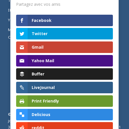
TWITTER
Partagez avec vos amis
INSTAGRAM
YOUTUBE
Facebook
MENTIONS LÉGALES ET POLITIQUE DE
Twitter
CONFIDENTIALITÉ
Gmail
Yahoo Mail
Buffer
LiveJournal
Print Friendly
Delicious
© 2026 Actualités adventistes. Église adventiste du septième
jour de France métropolitaine, de Belgique et du Luxembourg.
30, Avenue Émile Zola, 77190 Dammarie Les Lys, France |
+33 (0) 1
reddit