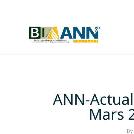
Skip
to
main
content
ANN-Actual
Mars 2
By