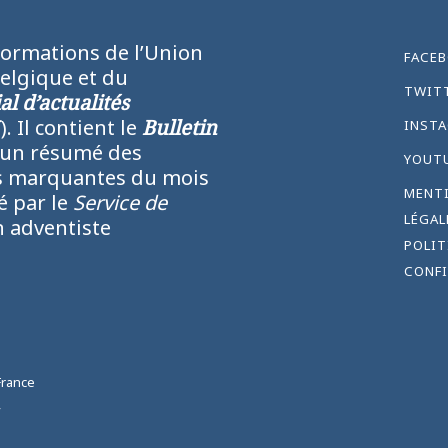
formations de l’Union
FACE
Belgique et du
TWIT
l d’actualités
N
). Il contient le
Bulletin
INST
 un résumé des
YOUT
lus marquantes du mois
MENT
ié par le
Service de
LÉGAL
 adventiste
POLIT
CONFI
France
,