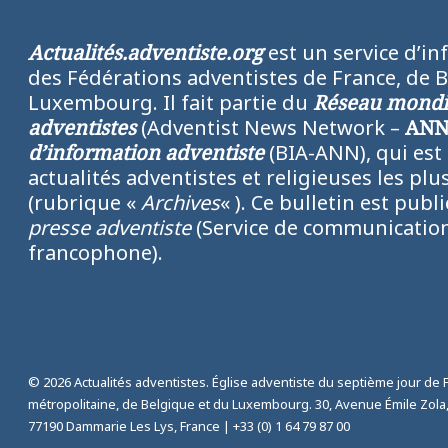
Actualités.adventiste.org
est un service d’in
des Fédérations adventistes de France, de 
Luxembourg. Il fait partie du
Réseau mondia
adventistes
(Adventist News Network –
AN
d’information adventiste
(BIA-ANN), qui est
actualités adventistes et religieuses les p
(rubrique «
Archives
« ). Ce bulletin est publ
presse adventiste
(Service de communication
francophone).
© 2026 Actualités adventistes. Église adventiste du septième jour de 
métropolitaine, de Belgique et du Luxembourg. 30, Avenue Émile Zola
77190 Dammarie Les Lys, France |
+33 (0) 1 64 79 87 00