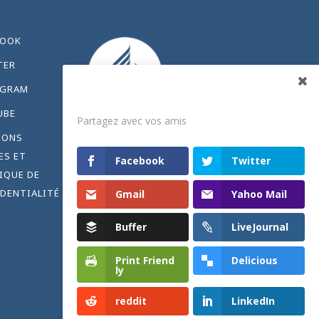
BOOK
TER
AGRAM
Partagez
UBE
Partagez avec vos amis
IONS
ES ET
Facebook
Twitter
IQUE DE
DENTIALITÉ
Gmail
Yahoo Mail
Buffer
LiveJournal
Print Friend
Delicious
ly
Share
reddit
LinkedIn