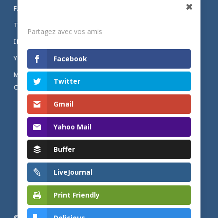
FACEBOOK
Partagez
TWITTER
Partagez avec vos amis
INSTAGRAM
YOUTUBE
Facebook
MENTIONS LÉGALES ET POLITIQUE DE
Twitter
CONFIDENTIALITÉ
Gmail
Yahoo Mail
Buffer
LiveJournal
Print Friendly
Delicious
© 2026 Actualités adventistes. Église adventiste du septième