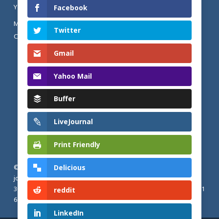
YOUTUBE
Facebook
MENTIONS LÉGALES ET POLITIQUE DE
Twitter
CONFIDENTIALITÉ
Gmail
Yahoo Mail
Buffer
LiveJournal
Print Friendly
Delicious
© 2026 Actualités adventistes. Église adventiste du septième
jour de France métropolitaine, de Belgique et du Luxembourg.
30, Avenue Émile Zola, 77190 Dammarie Les Lys, France |
+33 (0) 1
reddit
64 79 87 00
LinkedIn