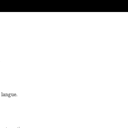
.
e langue.