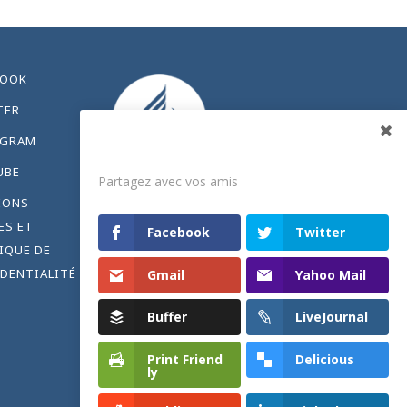
BOOK
TER
AGRAM
Partagez
UBE
Partagez avec vos amis
IONS
ES ET
Facebook
Twitter
IQUE DE
DENTIALITÉ
Gmail
Yahoo Mail
Buffer
LiveJournal
Print Friend
Delicious
ly