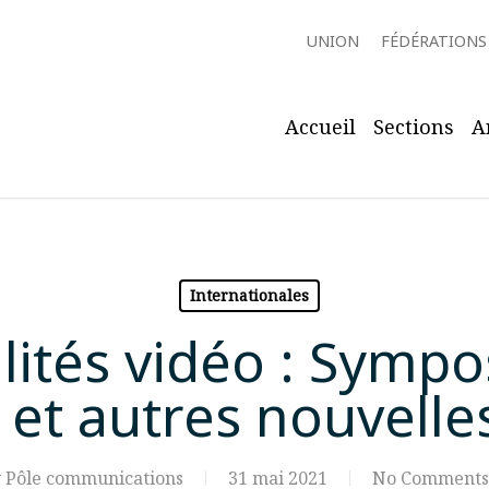
UNION
FÉDÉRATIONS
Accueil
Sections
A
Internationales
ités vidéo : Sympo
n et autres nouvell
y
Pôle communications
31 mai 2021
No Comments