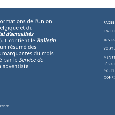
formations de l’Union
FACE
Belgique et du
TWIT
l d’actualités
N
). Il contient le
Bulletin
INST
 un résumé des
YOUT
lus marquantes du mois
MENT
ié par le
Service de
LÉGAL
 adventiste
POLIT
CONFI
France
,