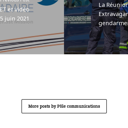
La Réunion 
AET et vidéo
Extravagan
5 juin 2021
gendarme
Author
Pôle communications
More posts by Pôle communications