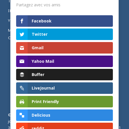
TWITTER
Partagez avec vos amis
INSTAGRAM
YOUTUBE
Facebook
MENTIONS LÉGALES ET POLITIQUE DE
Twitter
CONFIDENTIALITÉ
Gmail
Yahoo Mail
Buffer
LiveJournal
Print Friendly
Delicious
© 2026 Actualités adventistes. Église adventiste du septième
jour de France métropolitaine, de Belgique et du Luxembourg.
30, Avenue Émile Zola, 77190 Dammarie Les Lys, France |
+33 (0) 1
reddit