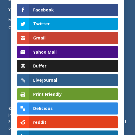
YOUTUBE
Facebook
MENTIONS LÉGALES ET POLITIQUE DE
Twitter
CONFIDENTIALITÉ
Gmail
Yahoo Mail
Buffer
LiveJournal
Print Friendly
Delicious
© 2026 Actualités adventistes. Église adventiste du septième
jour de France métropolitaine, de Belgique et du Luxembourg.
30, Avenue Émile Zola, 77190 Dammarie Les Lys, France |
+33 (0) 1
reddit
64 79 87 00