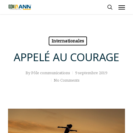
Skip
Men
to
search
main
content
Internationales
APPELÉ AU COURAGE
By
Pôle communications
9 septembre 2019
No Comments