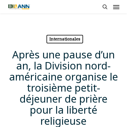
Skip
Men
to
search
main
content
Internationales
Après une pause d’un
an, la Division nord-
américaine organise le
troisième petit-
déjeuner de prière
pour la liberté
religieuse