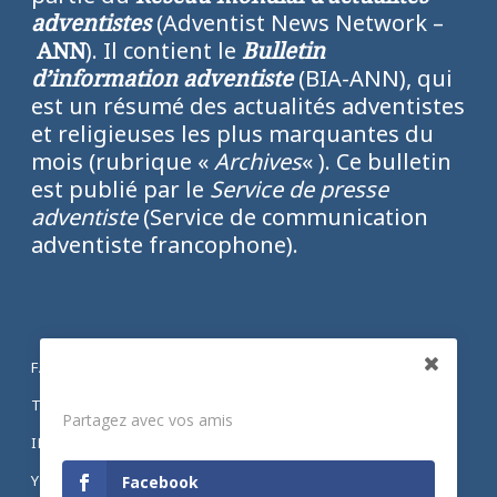
adventistes
(Adventist News Network –
ANN
). Il contient le
Bulletin
d’information adventiste
(BIA-ANN), qui
est un résumé des actualités adventistes
et religieuses les plus marquantes du
mois (rubrique «
Archives
« ). Ce bulletin
est publié par le
Service de presse
adventiste
(Service de communication
adventiste francophone).
FACEBOOK
Partagez
TWITTER
Partagez avec vos amis
INSTAGRAM
YOUTUBE
Facebook