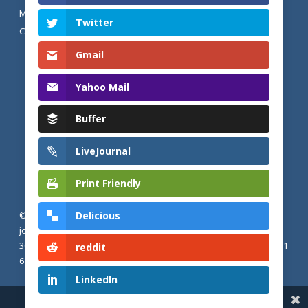
MENTIONS LÉGALES ET POLITIQUE DE
Twitter
CONFIDENTIALITÉ
Gmail
Yahoo Mail
Buffer
LiveJournal
Print Friendly
Delicious
© 2026 Actualités adventistes. Église adventiste du septième
jour de France métropolitaine, de Belgique et du Luxembourg.
30, Avenue Émile Zola, 77190 Dammarie Les Lys, France |
+33 (0) 1
reddit
64 79 87 00
LinkedIn
Share This