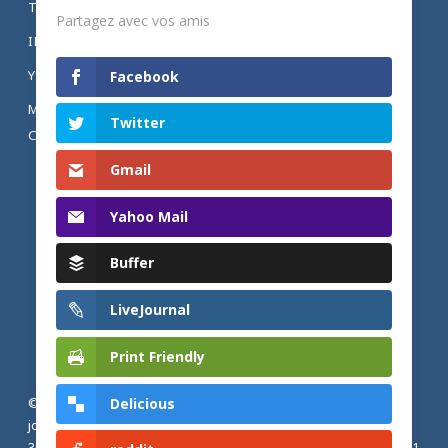
TWITTER
Partagez avec vos amis
INSTAGRAM
YOUTUBE
Facebook
MENTIONS LÉGALES ET POLITIQUE DE
Twitter
CONFIDENTIALITÉ
Gmail
Yahoo Mail
Buffer
LiveJournal
Print Friendly
Delicious
© 2026 Actualités adventistes. Église adventiste du septième
jour de France métropolitaine, de Belgique et du Luxembourg.
30, Avenue Émile Zola, 77190 Dammarie Les Lys, France |
+33 (0) 1