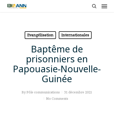
Skip
Men
to
search
main
content
Evangélisation
Internationales
Baptême de
prisonniers en
Papouasie-Nouvelle-
Guinée
By
Pôle communications
31 décembre 2021
No Comments