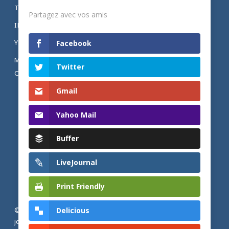
TWITTER
Partagez avec vos amis
INSTAGRAM
YOUTUBE
Facebook
MENTIONS LÉGALES ET POLITIQUE DE
Twitter
CONFIDENTIALITÉ
Gmail
Yahoo Mail
Buffer
LiveJournal
Print Friendly
Delicious
© 2026 Actualités adventistes. Église adventiste du septième
jour de France métropolitaine, de Belgique et du Luxembourg.