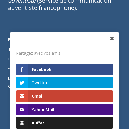
adventiste
(Service de communication
adventiste francophone).
FACEBOOK
Partagez
TWITTER
Partagez avec vos amis
INSTAGRAM
YOUTUBE
Facebook
MENTIONS LÉGALES ET POLITIQUE DE
Twitter
CONFIDENTIALITÉ
Gmail
Yahoo Mail
Buffer