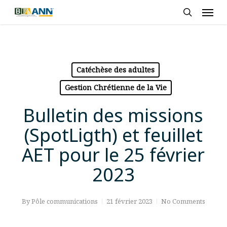
Skip
Men
to
search
main
content
Catéchèse des adultes
Gestion Chrétienne de la Vie
Bulletin des missions
(SpotLigth) et feuillet
AET pour le 25 février
2023
By
Pôle communications
21 février 2023
No Comments