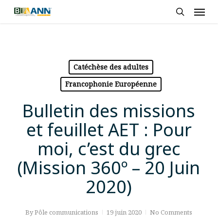
Skip
Men
to
search
main
content
Catéchèse des adultes
Francophonie Européenne
Bulletin des missions
et feuillet AET : Pour
moi, c’est du grec
(Mission 360º – 20 Juin
2020)
By
Pôle communications
19 juin 2020
No Comments