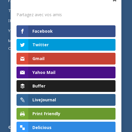
FACEBOOK
Partagez
TWITTER
Partagez avec vos amis
INSTAGRAM
YOUTUBE
Facebook
MENTIONS LÉGALES ET POLITIQUE DE
Twitter
CONFIDENTIALITÉ
Gmail
Yahoo Mail
Buffer
LiveJournal
Print Friendly
Delicious
© 2026 Actualités adventistes. Église adventiste du septième