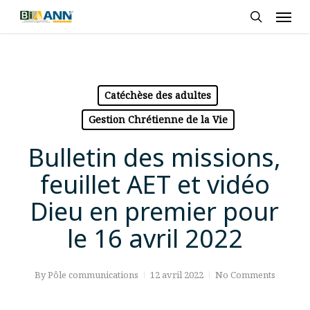
Skip
Men
to
search
main
content
Catéchèse des adultes
Gestion Chrétienne de la Vie
Bulletin des missions,
feuillet AET et vidéo
Dieu en premier pour
le 16 avril 2022
By
Pôle communications
12 avril 2022
No Comments