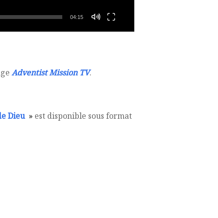
04:15
page
Adventist Mission TV
.
 de Dieu
»
est disponible sous format