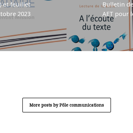
 et feuillet
Bulletin de
ctobre 2023
AET pour l
Author
Pôle communications
More posts by Pôle communications