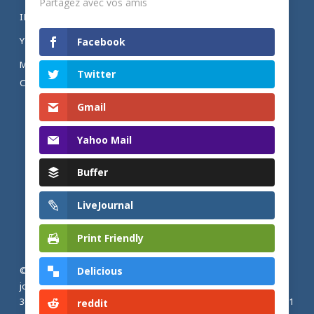
Partagez avec vos amis
INSTAGRAM
YOUTUBE
Facebook
MENTIONS LÉGALES ET POLITIQUE DE
Twitter
CONFIDENTIALITÉ
Gmail
Yahoo Mail
Buffer
LiveJournal
Print Friendly
Delicious
© 2026 Actualités adventistes. Église adventiste du septième
jour de France métropolitaine, de Belgique et du Luxembourg.
30, Avenue Émile Zola, 77190 Dammarie Les Lys, France |
+33 (0) 1
reddit