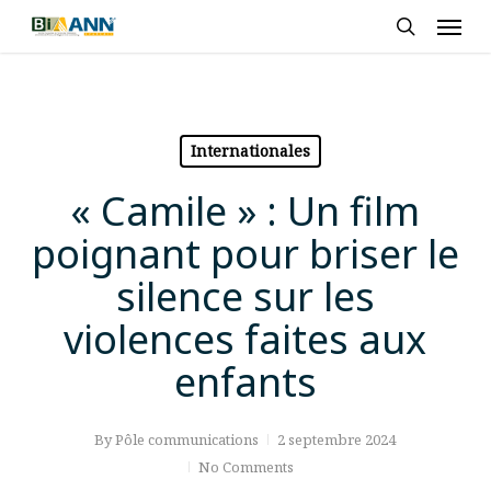
Skip
Men
to
search
main
content
Internationales
« Camile » : Un film
poignant pour briser le
silence sur les
violences faites aux
enfants
By
Pôle communications
2 septembre 2024
No Comments