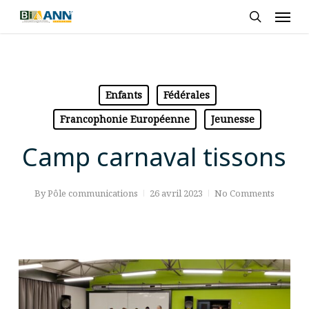
Skip
Men
to
search
main
content
Enfants
Fédérales
Francophonie Européenne
Jeunesse
Camp carnaval tissons
By
Pôle communications
26 avril 2023
No Comments