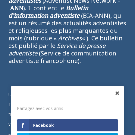
adventistes
(Adventist News Network –
ANN
). Il contient le
Bulletin
d’information adventiste
(BIA-ANN), qui
est un résumé des actualités adventistes
et religieuses les plus marquantes du
mois (rubrique «
Archives
« ). Ce bulletin
est publié par le
Service de presse
adventiste
(Service de communication
adventiste francophone).
FACEBOOK
Partagez
TWITTER
Partagez avec vos amis
INSTAGRAM
YOUTUBE
Facebook