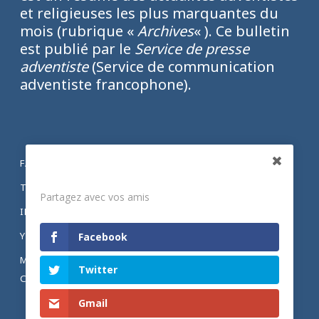
et religieuses les plus marquantes du
mois (rubrique «
Archives
« ). Ce bulletin
est publié par le
Service de presse
adventiste
(Service de communication
adventiste francophone).
FACEBOOK
Partagez
TWITTER
Partagez avec vos amis
INSTAGRAM
YOUTUBE
Facebook
MENTIONS LÉGALES ET POLITIQUE DE
Twitter
CONFIDENTIALITÉ
Gmail