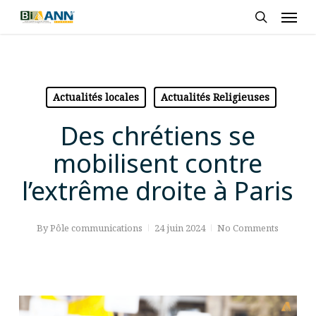
Skip
Men
to
search
main
content
Actualités locales
Actualités Religieuses
Des chrétiens se
mobilisent contre
l’extrême droite à Paris
By
Pôle communications
24 juin 2024
No Comments