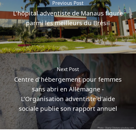
Previous Post
L'hôpital adventiste de Manaus figure
parmi les meilleurs du Brésil
Next Post
Centre d'hébergement pour femmes
sans abri en Allemagne -
L'Organisation adventiste d'aide
sociale publie son rapport annuel