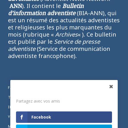
ANN
). Il contient le
Bulletin
d’information adventiste
(BIA-ANN), qui
est un résumé des actualités adventistes
et religieuses les plus marquantes du
mois (rubrique «
Archives
« ). Ce bulletin
est publié par le
Service de presse
adventiste
(Service de communication
adventiste francophone).
FACEBOOK
Partagez
TWITTER
Partagez avec vos amis
INSTAGRAM
YOUTUBE
Facebook
MENTIONS LÉGALES ET POLITIQUE DE