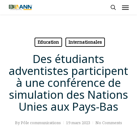
Skip
Men
to
search
main
content
Education
Internationales
Des étudiants
adventistes participent
à une conférence de
simulation des Nations
Unies aux Pays-Bas
By
Pôle communications
19 mars 2023
No Comments