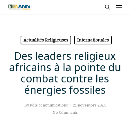
Skip
Men
to
search
main
content
Actualités Religieuses
Internationales
Des leaders religieux
africains à la pointe du
combat contre les
énergies fossiles
By
Pôle communications
21 novembre 2024
No Comments