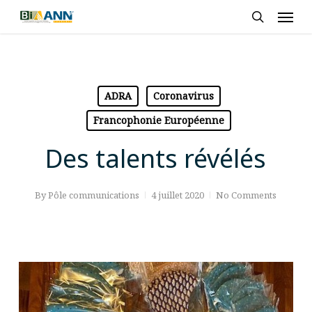
Skip
Men
to
search
main
content
ADRA
Coronavirus
Francophonie Européenne
Des talents révélés
By
Pôle communications
4 juillet 2020
No Comments