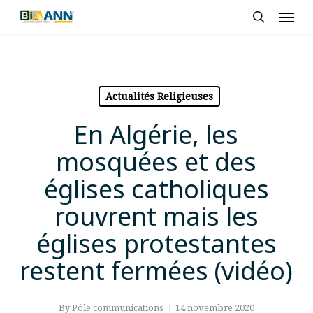
Skip
Men
to
search
main
content
Actualités Religieuses
En Algérie, les
mosquées et des
églises catholiques
rouvrent mais les
églises protestantes
restent fermées (vidéo)
By
Pôle communications
14 novembre 2020