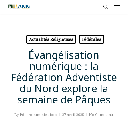
Skip
Men
to
search
main
content
Actualités Religieuses
Fédérales
Évangélisation
numérique : la
Fédération Adventiste
du Nord explore la
semaine de Pâques
By
Pôle communications
27 avril 2025
No Comments