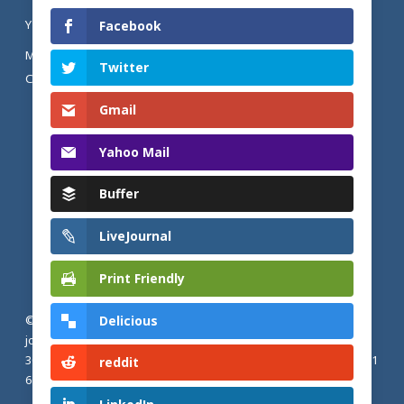
YOUTUBE
Facebook
MENTIONS LÉGALES ET POLITIQUE DE
Twitter
CONFIDENTIALITÉ
Gmail
Yahoo Mail
Buffer
LiveJournal
Print Friendly
Delicious
© 2026 Actualités adventistes. Église adventiste du septième
jour de France métropolitaine, de Belgique et du Luxembourg.
30, Avenue Émile Zola, 77190 Dammarie Les Lys, France |
+33 (0) 1
reddit
64 79 87 00