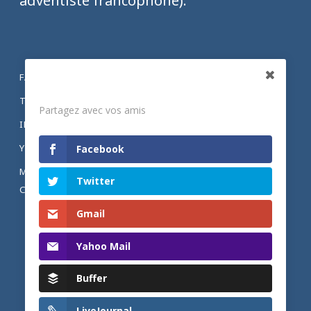
adventiste francophone).
FACEBOOK
Partagez
TWITTER
Partagez avec vos amis
INSTAGRAM
YOUTUBE
Facebook
MENTIONS LÉGALES ET POLITIQUE DE
Twitter
CONFIDENTIALITÉ
Gmail
Yahoo Mail
Buffer
LiveJournal