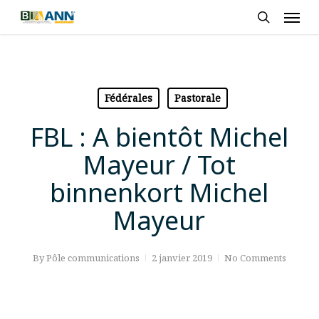
Skip
Men
to
search
main
content
Fédérales
Pastorale
FBL : A bientôt Michel
Mayeur / Tot
binnenkort Michel
Mayeur
By
Pôle communications
2 janvier 2019
No Comments