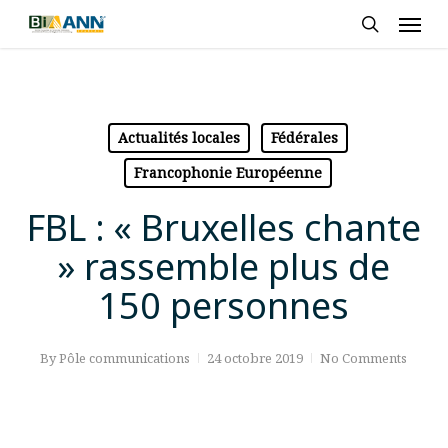
Skip
Men
to
search
main
content
Actualités locales
Fédérales
Francophonie Européenne
FBL : « Bruxelles chante
» rassemble plus de
150 personnes
By
Pôle communications
24 octobre 2019
No Comments