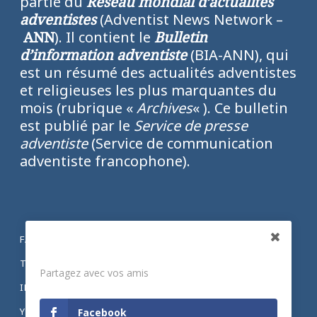
partie du
Réseau mondial d’actualités
adventistes
(Adventist News Network –
ANN
). Il contient le
Bulletin
d’information adventiste
(BIA-ANN), qui
est un résumé des actualités adventistes
et religieuses les plus marquantes du
mois (rubrique «
Archives
« ). Ce bulletin
est publié par le
Service de presse
adventiste
(Service de communication
adventiste francophone).
FACEBOOK
Partagez
TWITTER
Partagez avec vos amis
INSTAGRAM
YOUTUBE
Facebook