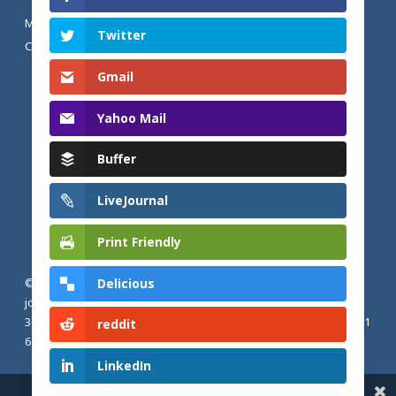
MENTIONS LÉGALES ET POLITIQUE DE
Twitter
CONFIDENTIALITÉ
Gmail
Yahoo Mail
Buffer
LiveJournal
Print Friendly
Delicious
© 2026 Actualités adventistes. Église adventiste du septième
jour de France métropolitaine, de Belgique et du Luxembourg.
30, Avenue Émile Zola, 77190 Dammarie Les Lys, France |
+33 (0) 1
reddit
64 79 87 00
LinkedIn
Share This