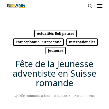
Skip
Men
to
search
main
content
Actualités Religieuses
Francophonie Européenne
Internationales
Jeunesse
Fête de la Jeunesse
adventiste en Suisse
romande
By
Pôle communications
8 juin 2026
No Comments