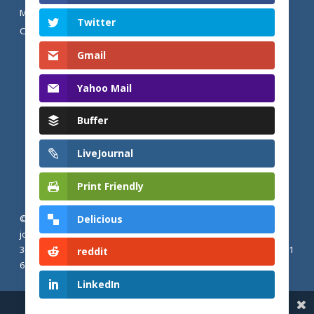
MENTIONS LÉGALES ET POLITIQUE DE
Twitter
CONFIDENTIALITÉ
Gmail
Yahoo Mail
Buffer
LiveJournal
Print Friendly
Delicious
© 2026 Actualités adventistes. Église adventiste du septième
jour de France métropolitaine, de Belgique et du Luxembourg.
30, Avenue Émile Zola, 77190 Dammarie Les Lys, France |
+33 (0) 1
reddit
64 79 87 00
LinkedIn
Share This