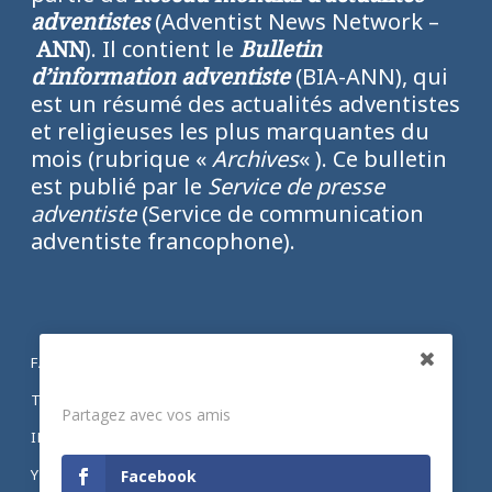
adventistes
(Adventist News Network –
ANN
). Il contient le
Bulletin
d’information adventiste
(BIA-ANN), qui
est un résumé des actualités adventistes
et religieuses les plus marquantes du
mois (rubrique «
Archives
« ). Ce bulletin
est publié par le
Service de presse
adventiste
(Service de communication
adventiste francophone).
FACEBOOK
Partagez
TWITTER
Partagez avec vos amis
INSTAGRAM
YOUTUBE
Facebook