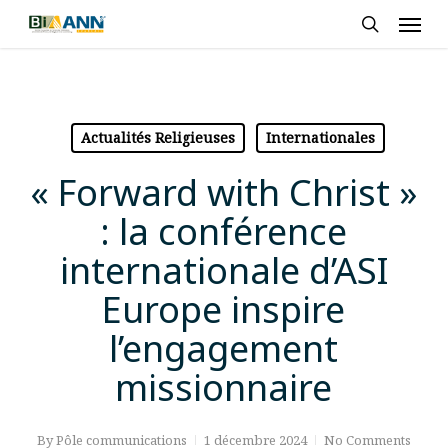
Skip
Men
to
search
main
content
Actualités Religieuses
Internationales
« Forward with Christ »
: la conférence
internationale d’ASI
Europe inspire
l’engagement
missionnaire
By
Pôle communications
1 décembre 2024
No Comments