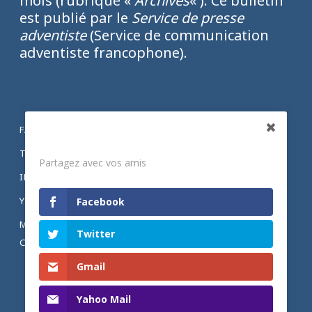
mois (rubrique «
Archives
« ). Ce bulletin
est publié par le
Service de presse
adventiste
(Service de communication
adventiste francophone).
FACEBOOK
Partagez
TWITTER
Partagez avec vos amis
INSTAGRAM
YOUTUBE
Facebook
MENTIONS LÉGALES ET POLITIQUE DE
Twitter
CONFIDENTIALITÉ
Gmail
Yahoo Mail