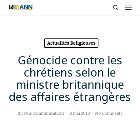
Skip
Men
to
search
main
content
Actualités Religieuses
Génocide contre les
chrétiens selon le
ministre britannique
des affaires étrangères
By
Pôle communications
8 mai 2019
No Comments