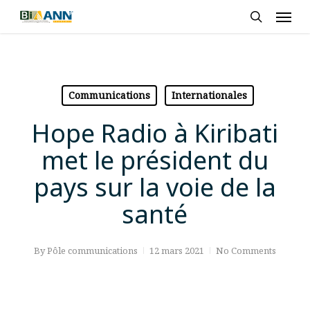
Skip
Men
to
search
main
content
Communications
Internationales
Hope Radio à Kiribati
met le président du
pays sur la voie de la
santé
By
Pôle communications
12 mars 2021
No Comments