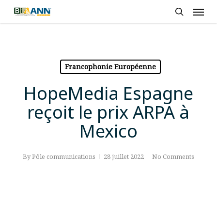
Skip
Men
to
search
main
content
Francophonie Européenne
HopeMedia Espagne
reçoit le prix ARPA à
Mexico
By
Pôle communications
28 juillet 2022
No Comments