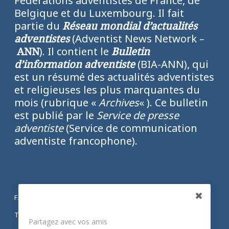
Fédérations adventistes de France, de
Belgique et du Luxembourg. Il fait
partie du
Réseau mondial d’actualités
adventistes
(Adventist News Network –
ANN
). Il contient le
Bulletin
d’information adventiste
(BIA-ANN), qui
est un résumé des actualités adventistes
et religieuses les plus marquantes du
mois (rubrique «
Archives
« ). Ce bulletin
est publié par le
Service de presse
adventiste
(Service de communication
adventiste francophone).
FACEBOOK
Partagez
TWITTER
Partagez avec vos amis