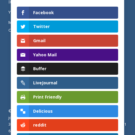
INSTAGRAM
YOUTUBE
Facebook
MENTIONS LÉGALES ET POLITIQUE DE
Twitter
CONFIDENTIALITÉ
Gmail
Yahoo Mail
Buffer
LiveJournal
Print Friendly
Delicious
© 2026 Actualités adventistes. Église adventiste du septième
jour de France métropolitaine, de Belgique et du Luxembourg.
30, Avenue Émile Zola, 77190 Dammarie Les Lys, France |
+33 (0) 1
reddit
64 79 87 00