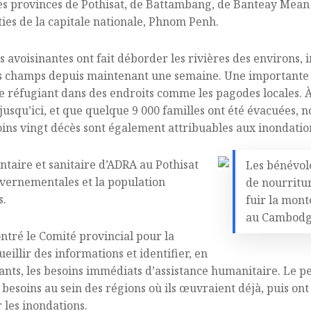
es provinces de Pothisat, de Battambang, de Banteay Mean
ties de la capitale nationale, Phnom Penh.
s avoisinantes ont fait déborder les rivières des environs, 
res champs depuis maintenant une semaine. Une importante p
 se réfugiant dans des endroits comme les pagodes locales. À
 jusqu’ici, et que quelque 9 000 familles ont été évacuées, 
ins vingt décès sont également attribuables aux inondatio
ntaire et sanitaire d’ADRA au Pothisat
Les bénévol
ouvernementales et la population
de nourritur
s.
fuir la mon
au Cambodg
ntré le Comité provincial pour la
eillir des informations et identifier, en
ants, les besoins immédiats d’assistance humanitaire. Le p
esoins au sein des régions où ils œuvraient déjà, puis ont 
 les inondations.