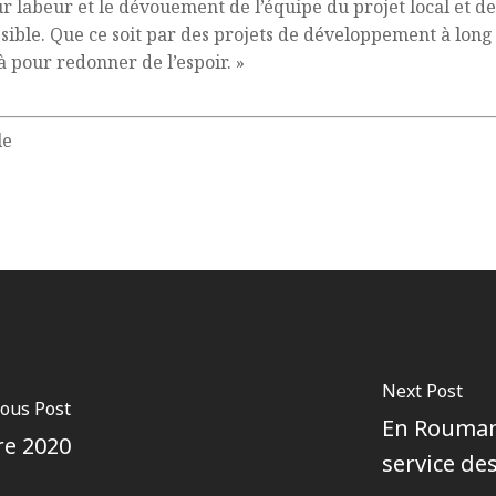
 labeur et le dévouement de l’équipe du projet local et d
ssible. Que ce soit par des projets de développement à lon
là pour redonner de l’espoir. »
le
Next Post
ious Post
En Roumani
re 2020
service de