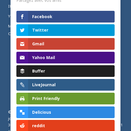
Partagez avec vos amis
INSTAGRAM
YOUTUBE
Facebook
MENTIONS LÉGALES ET POLITIQUE DE
Twitter
CONFIDENTIALITÉ
Gmail
Yahoo Mail
Buffer
LiveJournal
Print Friendly
Delicious
© 2026 Actualités adventistes. Église adventiste du septième
jour de France métropolitaine, de Belgique et du Luxembourg.
30, Avenue Émile Zola, 77190 Dammarie Les Lys, France |
+33 (0) 1
reddit