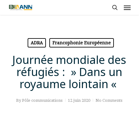
Skip
Men
to
search
main
content
ADRA
Francophonie Européenne
Journée mondiale des
réfugiés : » Dans un
royaume lointain «
By
Pôle communications
12 juin 2020
No Comments