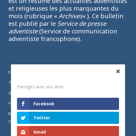
est un résumé des actualités adventistes
et religieuses les plus marquantes du
mois (rubrique «
Archives
« ). Ce bulletin
est publié par le
Service de presse
adventiste
(Service de communication
adventiste francophone).
FACEBOOK
Partagez
TWITTER
Partagez avec vos amis
INSTAGRAM
YOUTUBE
Facebook
MENTIONS LÉGALES ET POLITIQUE DE
Twitter
CONFIDENTIALITÉ
Gmail