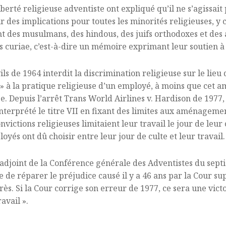
iberté religieuse adventiste ont expliqué qu’il ne s’agissait 
 des implications pour toutes les minorités religieuses, y
ont des musulmans, des hindous, des juifs orthodoxes et des
 curiae, c’est-à-dire un mémoire exprimant leur soutien à l
civils de 1964 interdit la discrimination religieuse sur le li
t » à la pratique religieuse d’un employé, à moins que ce
se. Depuis l’arrêt Trans World Airlines v. Hardison de 1977,
nterprété le titre VII en fixant des limites aux aménageme
victions religieuses limitaient leur travail le jour de leur
s ont dû choisir entre leur jour de culte et leur travail.
djoint de la Conférence générale des Adventistes du septiè
 de réparer le préjudice causé il y a 46 ans par la Cour sup
ès. Si la Cour corrige son erreur de 1977, ce sera une vict
avail ».