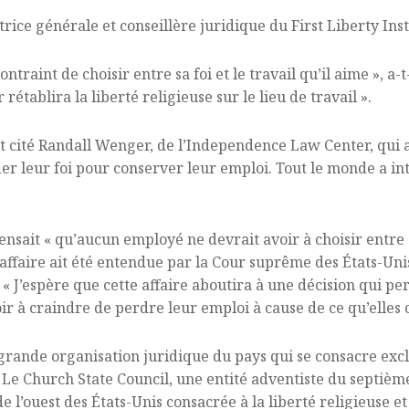
trice générale et conseillère juridique du First Liberty Ins
traint de choisir entre sa foi et le travail qu’il aime », a-t
rétablira la liberté religieuse sur le lieu de travail ».
 cité Randall Wenger, de l’Independence Law Center, qui a
r leur foi pour conserver leur emploi. Tout le monde a int
ensait « qu’aucun employé ne devrait avoir à choisir entre s
e l’affaire ait été entendue par la Cour suprême des États-U
 « J’espère que cette affaire aboutira à une décision qui p
r à craindre de perdre leur emploi à cause de ce qu’elles cr
us grande organisation juridique du pays qui se consacre exc
 Le Church State Council, une entité adventiste du septième
 l’ouest des États-Unis consacrée à la liberté religieuse et 