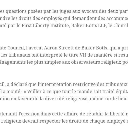
s questions posées par les juges aux avocats des deux parti
étendre les droits des employés qui demandent des accommo
nté par le First Liberty Institute, Baker Botts LLP, le Chur
 Council, l’avocat Aaron Streett de Baker Botts, qui a pr
es tribunaux ont interprété le titre VII de manière si rest
nagements les plus simples aux observateurs religieux po
il, a déclaré que l’interprétation restrictive des tribunau
Il a ajouté : « Veiller à ce que tout le monde soit traité équ
ion en faveur de la diversité religieuse, même sur le lieu d
tenant] l’occasion dans cette affaire de rétablir la liberté r
religieux devrait respecter les droits de chaque employé e