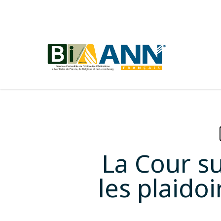
Skip
to
main
content
La Cour s
les plaido