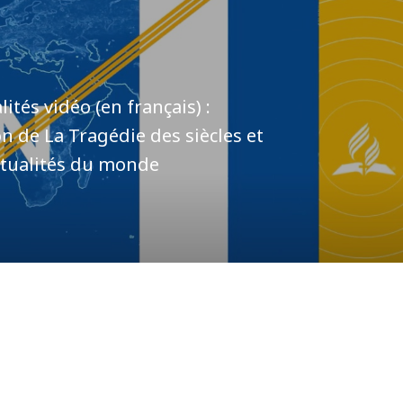
tés vidéo (en français) :
on de La Tragédie des siècles et
ctualités du monde