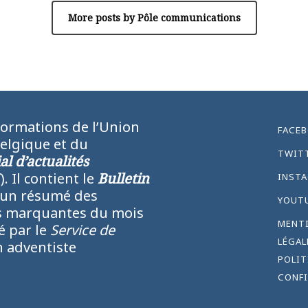
More posts by Pôle communications
formations de l’Union
FACE
Belgique et du
TWIT
l d’actualités
N
). Il contient le
Bulletin
INST
 un résumé des
YOUT
lus marquantes du mois
MENT
ié par le
Service de
LÉGAL
 adventiste
POLIT
CONFI