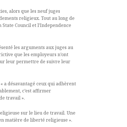
es, alors que les neuf juges
dements religieux. Tout au long de
ch State Council et l’Independence
ésenté les arguments aux juges au
rictive que les employeurs n’ont
ur leur permettre de suivre leur
x « a désavantagé ceux qui adhèrent
itablement, c’est affirmer
e travail ».
eligieuse sur le lieu de travail. Une
n matière de liberté religieuse ».