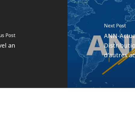
Next Post
ANN-Actuali
us Post
vel an
Distributi
d’autres a
Author
Pôle communications