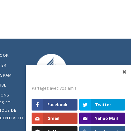
BOOK
TER
AGRAM
Partagez
UBE
Partagez avec vos amis
IONS
ES ET
Facebook
Twitter
IQUE DE
DENTIALITÉ
Gmail
Yahoo Mail