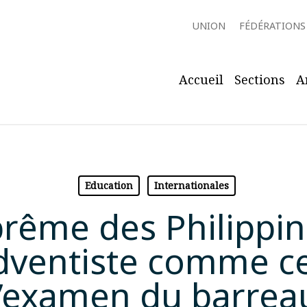
UNION
FÉDÉRATIONS
Accueil
Sections
A
Education
Internationales
rême des Philippine
dventiste comme c
l’examen du barrea