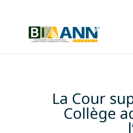
Skip
to
main
content
La Cour sup
Collège a