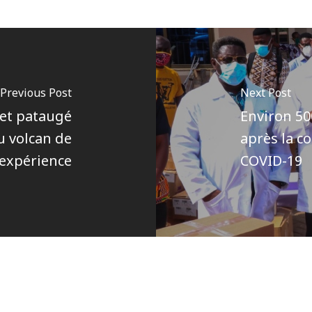
Previous Post
Next Post
 et pataugé
Environ 50
du volcan de
après la c
 expérience
COVID-19
Author