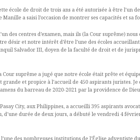
ette école de droit de trois ans a été autorisée à être l’un
 Manille a saisi l’occasion de montrer ses capacités et sa f
’un des centres d’examen, mais ils (la Cour suprême) nous
tre désir et notre intérêt d’être l’une des écoles accueill
anquil Salvador III, doyen de la faculté de droit et de juri
 la Cour suprême a jugé que notre école était prête et équi
grande et propice à l’accueil de 450 aspirants juristes. Je 
mens du barreau de 2020-2021 par la providence de Dieu »
asay City, aux Philippines, a accueilli 395 aspirants avocat
d’une durée de deux jours, a débuté le vendredi 4 février 
 l’une des nombreuses institutions de l’Église adventiste 