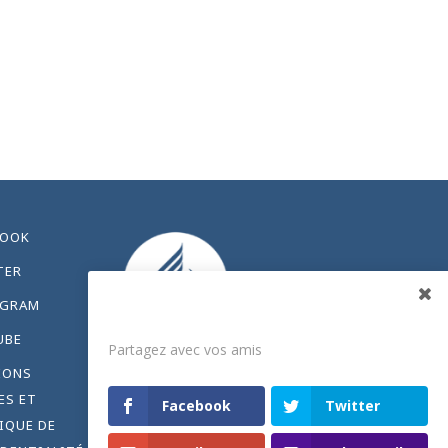
BOOK
TER
AGRAM
Partagez
UBE
Partagez avec vos amis
IONS
ES ET
Facebook
Twitter
IQUE DE