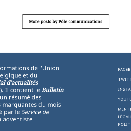
Pôle communications
More posts by Pôle communications
formations de l’Union
FACE
Belgique et du
TWIT
l d’actualités
N
). Il contient le
Bulletin
INST
 un résumé des
YOUT
lus marquantes du mois
MENT
ié par le
Service de
LÉGAL
 adventiste
POLIT