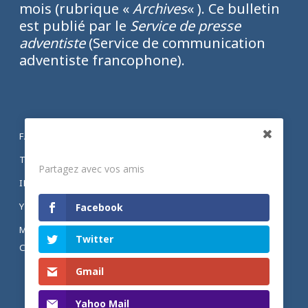
mois (rubrique «
Archives
« ). Ce bulletin
est publié par le
Service de presse
adventiste
(Service de communication
adventiste francophone).
FACEBOOK
Partagez
TWITTER
Partagez avec vos amis
INSTAGRAM
YOUTUBE
Facebook
MENTIONS LÉGALES ET POLITIQUE DE
Twitter
CONFIDENTIALITÉ
Gmail
Yahoo Mail