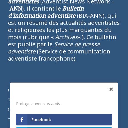
adventistes
(Adventist News Network –
ANN
). Il contient le
Bulletin
d’information adventiste
(BIA-ANN), qui
est un résumé des actualités adventistes
et religieuses les plus marquantes du
mois (rubrique «
Archives
« ). Ce bulletin
est publié par le
Service de presse
adventiste
(Service de communication
adventiste francophone).
FACEBOOK
Partagez
TWITTER
Partagez avec vos amis
INSTAGRAM
YOUTUBE
Facebook