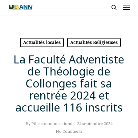
Skip
Men
to
search
main
content
Actualités locales
Actualités Religieuses
La Faculté Adventiste
de Théologie de
Collonges fait sa
rentrée 2024 et
accueille 116 inscrits
By
Pôle communications
24 septembre 2024
No Comments