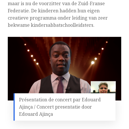
maar is nu de voorzitter van de Zuid-Franse
Federatie. De kinderen hadden hun eigen
creatieve programma onder leiding van zeer
bekwame kindersabbatschoolleidsters.
Présentation de concert par Edouard
Ajinça / Concert presentatie door
Edouard Ajinça