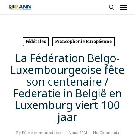
Skip
Men
to
search
main
content
Fédérales
Francophonie Européenne
La Fédération Belgo-
Luxembourgeoise fête
son centenaire /
Federatie in België en
Luxemburg viert 100
jaar
By
Pôle communications
12 mai 2021
No Comments