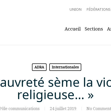
UNION
FÉDÉRATIONS
Accueil
Sections
A
ADRA
Internationales
pauvreté sème la vi
religieuse… »
Pôle communications
24 juillet 2019
No Comment