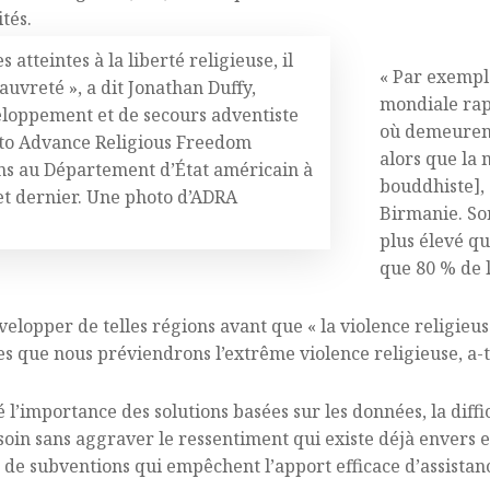
tés.
 atteintes à la liberté religieuse, il
« Par exemple
auvreté », a dit Jonathan Duffy,
mondiale rap
eloppement et de secours adventiste
où demeuren
 to Advance Religious Freedom
alors que la 
ans au Département d’État américain à
bouddhiste], 
let dernier. Une photo d’ADRA
Birmanie. So
plus élevé qu
que 80 % de l
velopper de telles régions avant que « la violence religieus
 que nous préviendrons l’extrême violence religieuse, a-t-
l’importance des solutions basées sur les données, la diffi
esoin sans aggraver le ressentiment qui existe déjà envers e
de subventions qui empêchent l’apport efficace d’assistan