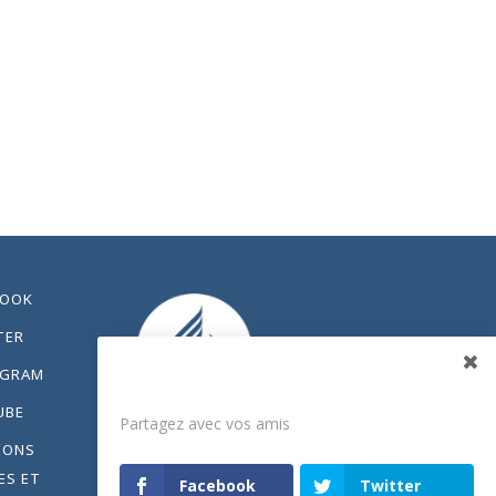
BOOK
TER
AGRAM
Partagez
UBE
Partagez avec vos amis
IONS
ES ET
Facebook
Twitter