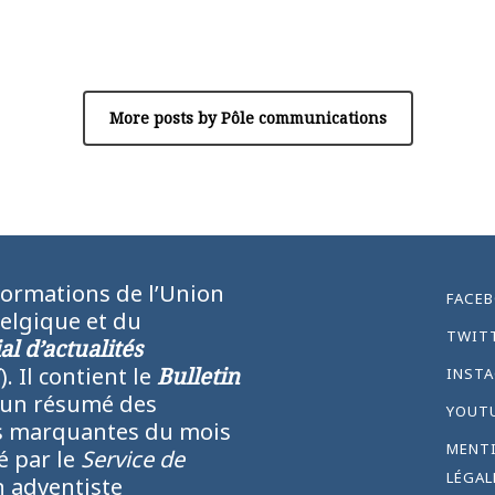
Author
Pôle communications
More posts by Pôle communications
formations de l’Union
FACE
Belgique et du
TWIT
l d’actualités
N
). Il contient le
Bulletin
INST
 un résumé des
YOUT
lus marquantes du mois
MENT
ié par le
Service de
LÉGAL
 adventiste