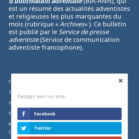
d’information adventiste
(BIA-ANN), qui
est un résumé des actualités adventistes
et religieuses les plus marquantes du
mois (rubrique «
Archives
« ). Ce bulletin
est publié par le
Service de presse
adventiste
(Service de communication
adventiste francophone).
FACEBOOK
Partagez
TWITTER
Partagez avec vos amis
INSTAGRAM
YOUTUBE
Facebook
MENTIONS LÉGALES ET POLITIQUE DE
Twitter
CONFIDENTIALITÉ