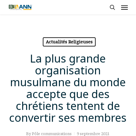
Skip
Men
to
search
main
content
Actualités Religieuses
La plus grande
organisation
musulmane du monde
accepte que des
chrétiens tentent de
convertir ses membres
By
Pôle communications
9 septembre 2021