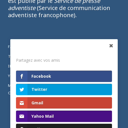
est publié par le
Service de presse
adventiste
(Service de communication
adventiste francophone).
FACEBOOK
Partagez
TWITTER
Partagez avec vos amis
INSTAGRAM
YOUTUBE
Facebook
MENTIONS LÉGALES ET POLITIQUE DE
Twitter
CONFIDENTIALITÉ
Gmail
Yahoo Mail