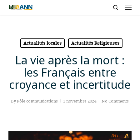
Skip
Men
to
search
main
content
Actualités locales
Actualités Religieuses
La vie après la mort :
les Français entre
croyance et incertitude
By
Pôle communications
1 novembre 2024
No Comments